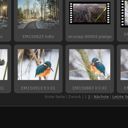
E
tv
EM150825 hdtv
vlcsnap-00004 piwigo
01
EM150913 lr3 01
EM150887 lr3 01
E
Erste Seite | Zurück |
1
2
|
Nächste
|
Letzte S