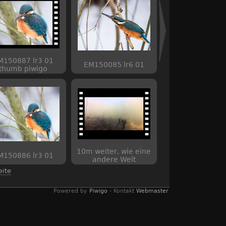
M150887 lr3 01
EM150085 lr6 01
thumb piwigo
10m weiter, wie eine
M150886 lr3 01
andere Welt
eite
Powered by
Piwigo
- Kontakt
Webmaster