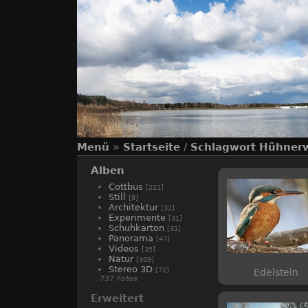
Menü
»
Startseite
/
Schlagwort
Hühner
Alben
Cottbus
[221]
Still
[8]
Architektur
[32]
Experimente
[31]
Schuhkarton
[31]
Panorama
[47]
Videos
[35]
Natur
[309]
Stereo 3D
[72]
Edelstein
737 Fotos
Erweitert