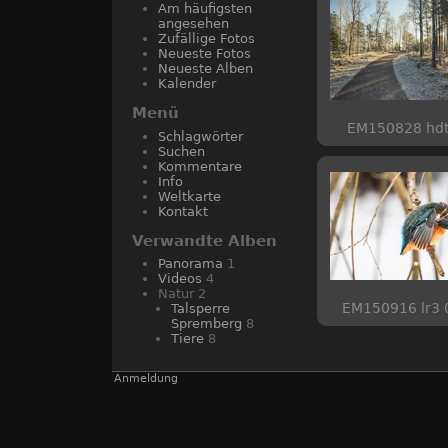
Am häufigsten
angesehen
Zufällige Fotos
Neueste Fotos
Neueste Alben
Kalender
Menü
EM150828 hd
Schlagwörter
Suchen
Kommentare
Info
Weltkarte
Kontakt
Verwandte Alben
Panorama
1
Videos
4
Natur
2
EM150916 lr3 
Talsperre
Spremberg
8
Tiere
8
Anmeldung