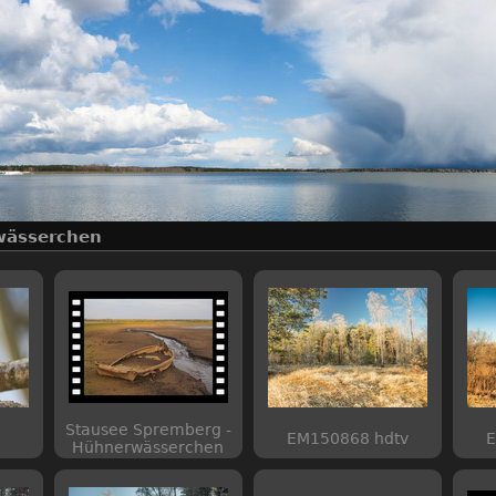
wässerchen
Stausee Spremberg -
EM150868 hdtv
E
Hühnerwässerchen