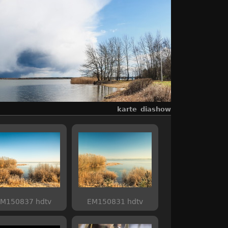
karte
diashow
M150837 hdtv
EM150831 hdtv