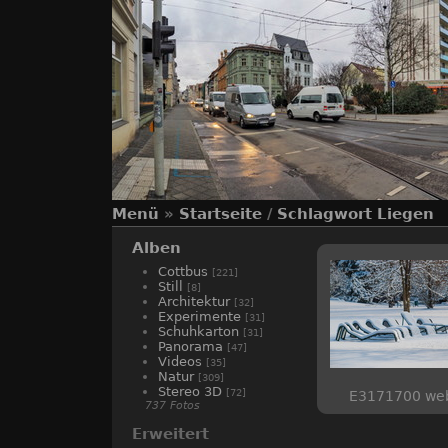
Menü
»
Startseite
/
Schlagwort
Liegen
Alben
Cottbus
[221]
Still
[8]
Architektur
[32]
Experimente
[31]
Schuhkarton
[31]
Panorama
[47]
Videos
[35]
Natur
[309]
Stereo 3D
[72]
E3171700 we
737 Fotos
Erweitert