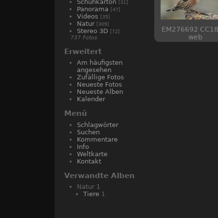
Schuhkarton
[31]
Panorama
[47]
Videos
[35]
Natur
[309]
EM276692 CC18
Stereo 3D
[72]
web
737 Fotos
Erweitert
Am häufigsten
angesehen
Zufällige Fotos
Neueste Fotos
Neueste Alben
Kalender
Menü
Schlagwörter
Suchen
Kommentare
Info
Weltkarte
Kontakt
Verwandte Alben
Natur
1
Tiere
1