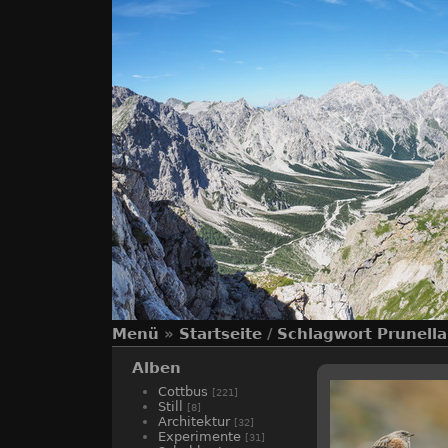
Menü
»
Startseite
/
Schlagwort
Prunella
Alben
Cottbus
[221]
Still
[8]
Architektur
[32]
Experimente
[31]